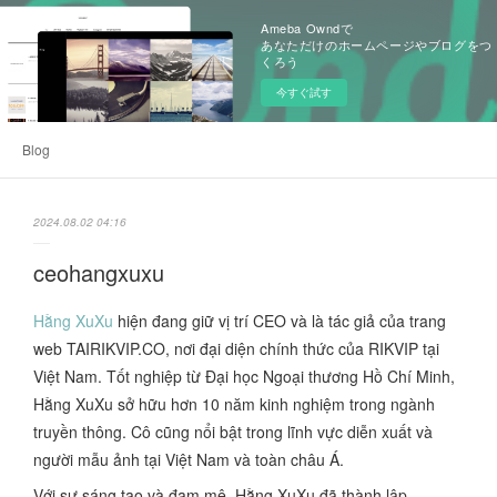
Ameba Owndで
あなただけのホームページやブログをつ
くろう
今すぐ試す
Blog
2024.08.02 04:16
ceohangxuxu
Hằng XuXu
hiện đang giữ vị trí CEO và là tác giả của trang
web TAIRIKVIP.CO, nơi đại diện chính thức của RIKVIP tại
Việt Nam. Tốt nghiệp từ Đại học Ngoại thương Hồ Chí Minh,
Hằng XuXu sở hữu hơn 10 năm kinh nghiệm trong ngành
truyền thông. Cô cũng nổi bật trong lĩnh vực diễn xuất và
người mẫu ảnh tại Việt Nam và toàn châu Á.
Với sự sáng tạo và đam mê, Hằng XuXu đã thành lập