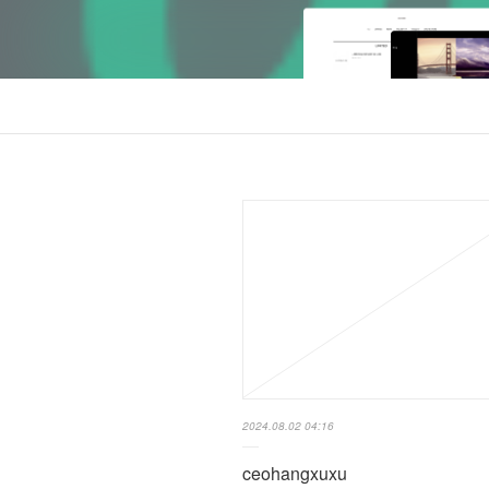
2024.08.02 04:16
ceohangxuxu