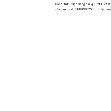
Hằng XuXu hiện đang giữ vị trí CEO và là 
của trang web TAIRIKVIP.CO, nơi đại diệ